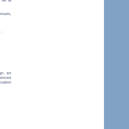
 de la
enues,
 ;
gn, en
iences
cation