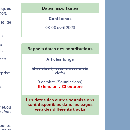
Dates importantes
iques
tion)
.
Conférence
 et de
03-06 avril 2023
es
la
Rappels dates des contributions
e,
nces
Articles longs
2 octobre (Résumé avec mots
eprise
clefs)
9 octobre (Soumissions)
é
Extension : 23 octobre
Les dates des autres soumissions
sont disponibles dans les pages
 et/ou
web des différents tracks
s dans
jeunes