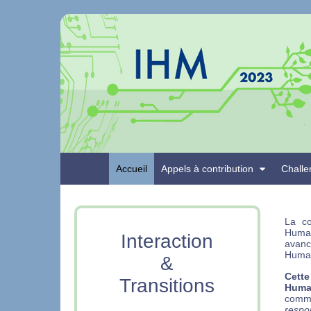
Accueil
Appels à contribution
Challe
La co
Humai
Interaction
avanc
Huma
&
Cette
Transitions
Humai
comm
respon