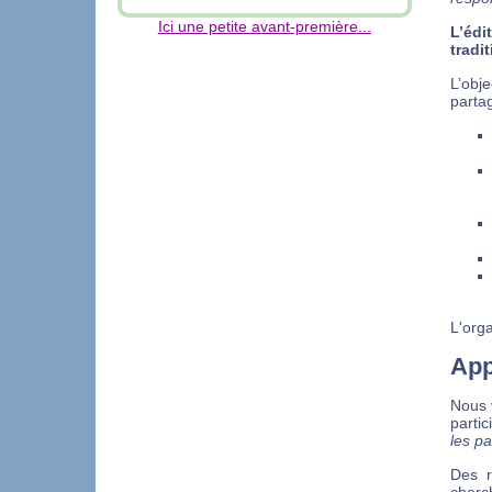
Ici une petite avant-première...
L’éd
tradi
L’obj
partag
L'orga
App
Nous 
partic
les pa
Des r