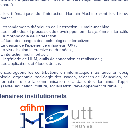
heur.e.s de présenter leurs travaux et d'échanger avec les membres
unauté.
s les thématiques de l’Interaction Humain-Machine sont les bienv
ment :
Les fondements théoriques de l'interaction Humain-machine ;
Les méthodes et processus de développement de systèmes interactifs
La morphologie de l'interaction ;
L’étude des usages des technologies interactives ;
Le design de l’expérience utilisateur (UX) ;
La visualisation interactive de données ;
L'interaction multimodale ;
L’ingénierie de l'IHM, outils de conception et réalisation ;
Les applications et études de cas.
encourageons les contributions en informatique mais aussi en desi
ologie, ergonomie, sociologie des usages, sciences de l’éducation, sc
information et de la communication, etc. dans des domaines d’appli
 (santé, éducation, culture, socialisation, développement durable,...).
tenaires institutionnels