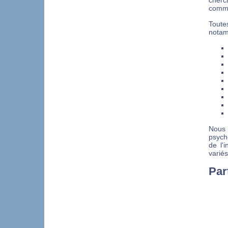
cherc
comm
Toute
notam
Nous 
psych
de l'
variés
Par