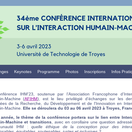
nges
Keynotes
Programme
Photos
Inscriptions
Infos Prati
nférence IHM'23, soutenue par l’Association Francophone d’Inter
n-Machine (
AFIHM
), est le lieu privilégié d’échanges sur les der
ées de la Recherche, du Développement et de l'Innovation en Inter
in-Machine.
Elle se déroulera du 03 au 06 avril 2023 à Troyes, Fran
 année, le thème de la conférence portera sur le lien entre Inter
n-Machine et transitions
, avec en corollaire une question adressé
unauté IHM :
quelle éthique de la conception pour des intera
sables, équitables, soutenables, justes et inclusives ?