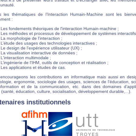
heur.e.s de présenter leurs travaux et d'échanger avec les membres
unauté.
s les thématiques de l’Interaction Humain-Machine sont les bienv
ment :
Les fondements théoriques de l'interaction Humain-machine ;
Les méthodes et processus de développement de systèmes interactifs
La morphologie de l'interaction ;
L’étude des usages des technologies interactives ;
Le design de l’expérience utilisateur (UX) ;
La visualisation interactive de données ;
L'interaction multimodale ;
L’ingénierie de l'IHM, outils de conception et réalisation ;
Les applications et études de cas.
encourageons les contributions en informatique mais aussi en desi
ologie, ergonomie, sociologie des usages, sciences de l’éducation, sc
information et de la communication, etc. dans des domaines d’appli
 (santé, éducation, culture, socialisation, développement durable,...).
tenaires institutionnels