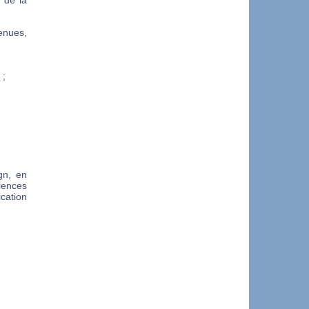
 de la
enues,
 ;
gn, en
iences
cation