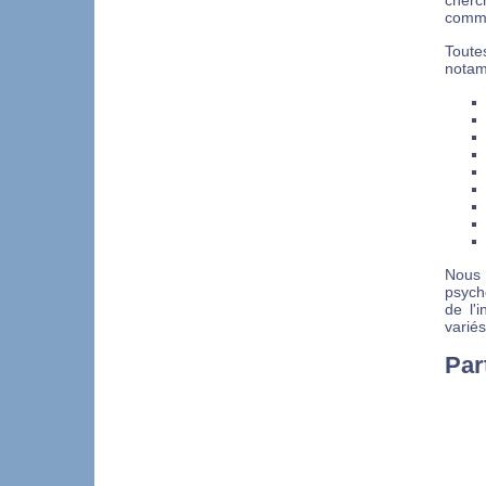
cherc
comm
Toute
notam
Nous 
psych
de l'
variés
Par