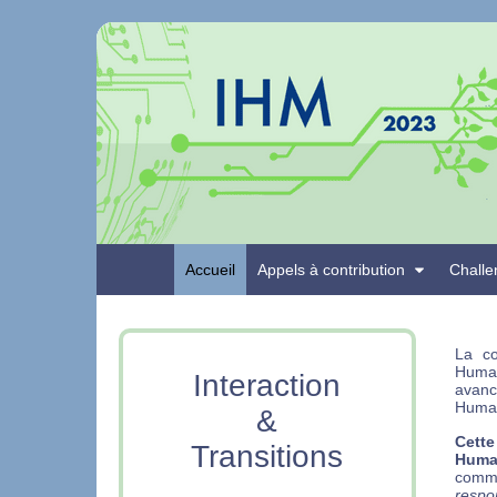
Accueil
Appels à contribution
Challe
La co
Humai
Interaction
avanc
Huma
&
Cette
Transitions
Humai
comm
respon