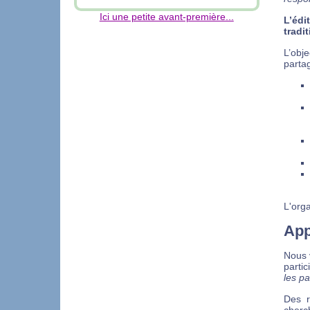
Ici une petite avant-première...
L’éd
tradi
L’obj
partag
L'orga
App
Nous 
partic
les pa
Des r