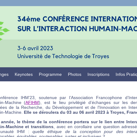
nges
Keynotes
Programme
Photos
Inscriptions
Infos Prati
nférence IHM'23, soutenue par l’Association Francophone d’Inter
n-Machine (
AFIHM
), est le lieu privilégié d’échanges sur les der
ées de la Recherche, du Développement et de l'Innovation en Inter
in-Machine.
Elle se déroulera du 03 au 06 avril 2023 à Troyes, Fran
 année, le thème de la conférence portera sur le lien entre Inter
n-Machine et transitions
, avec en corollaire une question adressé
unauté IHM :
quelle éthique de la conception pour des intera
sables, équitables, soutenables, justes et inclusives ?