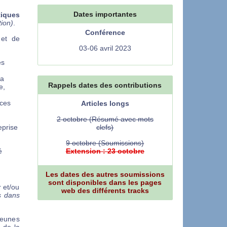
Dates importantes
iques
tion)
.
Conférence
 et de
03-06 avril 2023
es
la
Rappels dates des contributions
e,
nces
Articles longs
2 octobre (Résumé avec mots
eprise
clefs)
9 octobre (Soumissions)
é
Extension : 23 octobre
Les dates des autres soumissions
sont disponibles dans les pages
 et/ou
web des différents tracks
s dans
jeunes